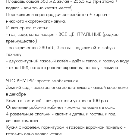
Площадь: общая 360 м2, жилая - 255,5 м2 (три этажа +
подвал - вам точно хватит места!).
Перекрытия и перегородки: железобетон + кирпич -
никакого «картонного» звука.
Инженерное счастье:
- газ, вода, канализация - ВСЕ ЦЕНТРАЛЬНЫЕ (редкое
преимущество!)
- электричество 380 кВт, 3 фазы - подключайте любую
технику
- двухконтурный газовый котёл - даёт и тепло, и горячую воду
- окна ПВХ, потолки ровные окрашены, на полу - ламинат
ЧТО ВНУТРИ: просто влюбляешься
Зимний сад - ваша зеленая зона отдыха с чашкой кофе даже
в декабре
Камин в гостиной - вечера стали уютнее в 100 раз
Отдельный рабочий кабинет - можно не ездить в офис
4 раздельные спальни - хватит и детям, и гостям, и под
личные комнаты
Кухня с кафелем, гарнитуром и газовой варочной панелью -
готовить одно удовольствие