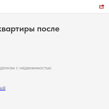
квартиры после
сделкам с недвижимостью
ill