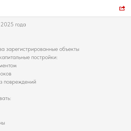
ачников!
 2025 года
 за зарегистрированные объекты
капитальные постройки:
аментом
локов
ез повреждений
вать:
ны