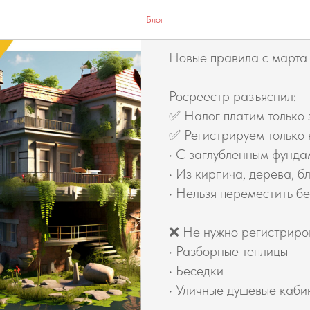
Важно для д
Блог
Новые правила с марта
Росреестр разъяснил:
✅ Налог платим только
✅ Регистрируем только 
• С заглубленным фунд
• Из кирпича, дерева, б
• Нельзя переместить б
❌ Не нужно регистриро
• Разборные теплицы
• Беседки
• Уличные душевые каби