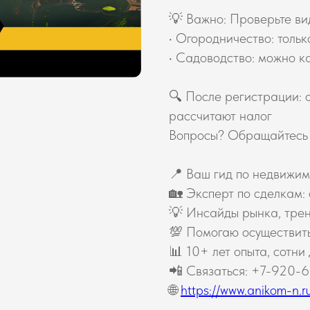
💡 Важно: Проверьте ви
• Огородничество: толь
• Садоводство: можно к
🔍 После регистрации: 
рассчитают налог
Вопросы? Обращайтесь 
📍 Ваш гид по недвижим
🏡 Эксперт по сделкам:
💡 Инсайды рынка, тре
💯 Помогаю осуществит
📊 10+ лет опыта, сотни
📲 Связаться: +7-920-
🌐
https://www.anikom-n.ru/