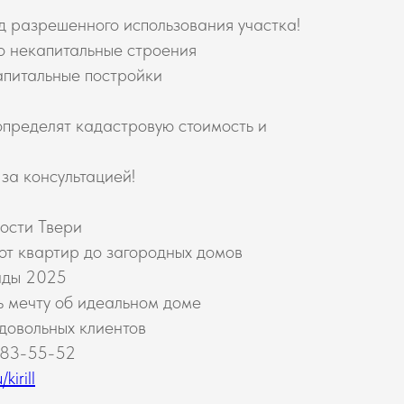
д разрешенного использования участка!
ко некапитальные строения
апитальные постройки
определят кадастровую стоимость и
за консультацией!
ости Твери
 от квартир до загородных домов
нды 2025
ь мечту об идеальном доме
 довольных клиентов
683-55-52
kirill