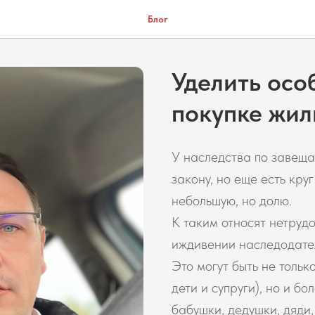
Блог
Уделить осо
покупке жил
У наследства по завеща
закону, но еще есть кру
небольшую, но долю.
К таким относят нетруд
иждивении наследодате
Это могут быть не тольк
дети и супруги), но и б
бабушки, дедушки, дяди, 