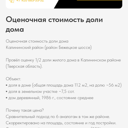
Оценочная стоимость доли
дома
Оценочная стоимость доли дома
Калининский район (район Бежецкое шоссе)
Провёл оценку 1/2 доли жилого дома в Калининском районе
(Тверская область).
Объект:
▪️ доля в доме (общая площадь дома 112 м2, на долю ~56 м2)
▪️ доля в земельном участке ~7,5 сот.
▪️ дом деревянный, 1986 г., состояние среднее
Почему такая цена?
Сравнительный подход по 6 аналогам в том же районе.
Скорректировано на площадь, состояние и год постройки.