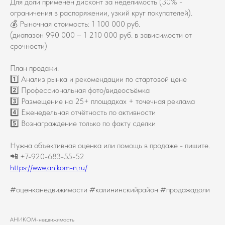
Для доли применён дисконт за неделимость (30% -
ограничения в распоряжении, узкий круг покупателей).
💰 Рыночная стоимость: 1 100 000 руб.
(диапазон 990 000 – 1 210 000 руб. в зависимости от
срочности)
План продажи:
1️⃣ Анализ рынка и рекомендации по стартовой цене
2️⃣ Профессиональная фото/видеосъёмка
3️⃣ Размещение на 25+ площадках + точечная реклама
4️⃣ Еженедельная отчётность по активности
5️⃣ Вознаграждение только по факту сделки
Нужна объективная оценка или помощь в продаже - пишите.
📲 +7-920-683-55-52
https://www.anikom-n.ru/
#оценканедвижимости #калининскийрайон #продажадоли
АНИКОМ-недвижимость