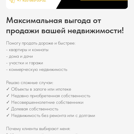
Максимальная выгода от
продажи вашей недвижимости!
Помогу продать дороже и быстрее:
- квартиры и комнаты
- дома и дачи
- участки и гаражи
- коммерческую недвижимость
Решаю сложные случаи:
✓ Объекты в залоге или ипотеке
✓ Недавно приобретенная собственность
✓ Несовершеннолетние собственники
✓ Долевая собственность
✓ Недвижимость без ремонта или с долгами
Почему клиенты выбирают меня: