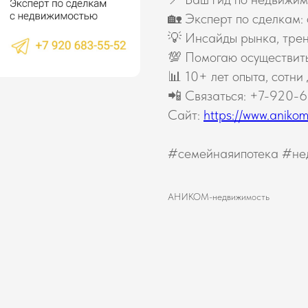
🏡 Эксперт по сделкам:
💡 Инсайды рынка, тре
💯 Помогаю осуществит
📊 10+ лет опыта, сотни
📲 Связаться: +7-920-
Сайт:
https://www.anikom-n
#семейнаяипотека #не
АНИКОМ-недвижимость