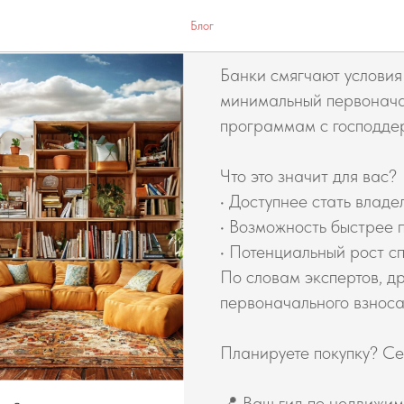
Хорошие нов
Блог
Банки смягчают условия
минимальный первонача
программам с господде
Что это значит для вас?
• Доступнее стать владе
• Возможность быстрее 
• Потенциальный рост с
По словам экспертов, др
первоначального взноса
Планируете покупку? Се
📍 Ваш гид по недвижим