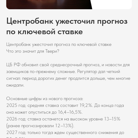
Центробанк ужесточил прогноз
по ключевой ставке
Центробанк ужесточил прогноз по ключевой ставке
Что это значит для Твери?
ЦБ РФ обновил свой среднесрочный прогноз, и новости для
заемщиков по-прежнему сложные. Регулятор дал четкий
сигнал: период дорогих денег продлится дольше, чем многие
ожидали.
Основные цифры из нового прогноза:
2025 год: средняя ставка составит 19,2%. До конца года
она может опуститься до 16,4–16,5%.
2026 год: ставка останется на высоком уровне 13–15%
(ранее прогнозировали 12–13%).
2027 год: только тогда ждем существенного снижения до