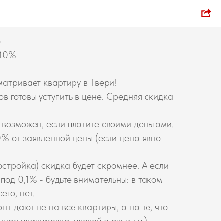
тиру выгодно
о
 40%
матривает квартиру в Твери!
ов готовы уступить в цене. Средняя скидка
 возможен, если платите своими деньгами.
0% от заявленной цены (если цена явно
остройка) скидка будет скромнее. А если
под 0,1% - будьте внимательны: в таком
его, нет.
т дают не на все квартиры, а на те, что
ная планировка, плохой этаж и т.п.).