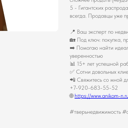
5 - Гигантских распрода
всегда. Продавцы уже пр
📍 Ваш эксперт по недв
🏡 Под ключ: покупка, 
➡️ Помогаю найти идеал
уверенностью
📊 15+ лет успешной ра
✅ Сотни довольных клие
📲 Свяжитесь со мной дл
+7-920-683-55-52
🌐
https://www.anikom-n.r
#тверьнедвижимость #