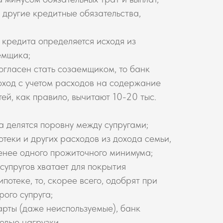
 другие кредитные обязательства,
кредита определяется исходя из
емщика;
 согласен стать созаемщиком, то банк
оход с учетом расходов на содержание
ей, как правило, вычитают 10-20 тыс.
а делятся поровну между супругами;
отеки и других расходов из дохода семьи,
енее одного прожиточного минимума;
 супругов хватает для покрытия
потеке, то, скорее всего, одобрят при
рого супруга;
арты (даже неиспользуемые), банк
овые нагрузки.