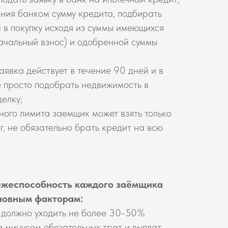
ения банком сумму кредита, подбирать
в покупку исходя из суммы имеющихся
ачальный взнос) и одобренной суммы
аявка действует в течение 90 дней и в
е просто подобрать недвижимость в
делку;
ного лимита заемщик может взять только
г, не обязательно брать кредит на всю
ежеспособность каждого заёмщика
новным факторам:
 должно уходить не более 30-50%
 минусом обязательных трат и выплат,