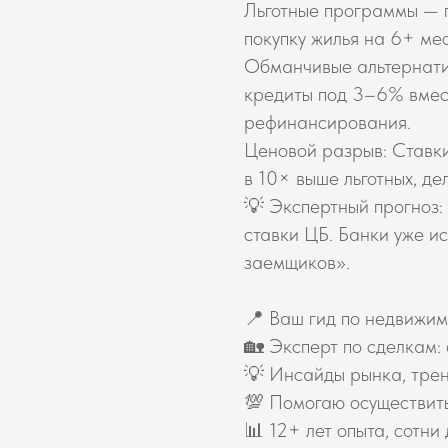
Льготные программы — 
покупку жилья на 6+ мес
Обманчивые альтернати
кредиты под 3–6% вмест
рефинансирования.
Ценовой разрыв: Ставки
в 10× выше льготных, де
💡 Экспертный прогноз:
ставки ЦБ. Банки уже и
заемщиков».
📍 Ваш гид по недвижим
🏡 Эксперт по сделкам:
💡 Инсайды рынка, тре
💯 Помогаю осуществит
📊 12+ лет опыта, сотни