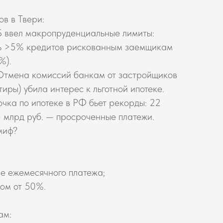
ов в Твери:
Б ввел макропруденциальные лимиты:
ть >5% кредитов рискованным заемщикам
%).
 Отмена комиссий банкам от застройщиков
иры) убила интерес к льготной ипотеке.
очка по ипотеке в РФ бьет рекорды: 22
,5 млрд руб. — просроченные платежи.
миф?
е ежемесячного платежа;
ом от 50%.
ам: