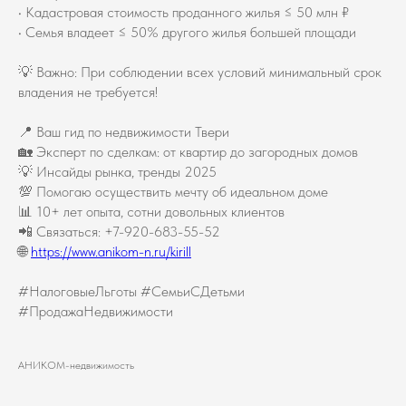
• Кадастровая стоимость проданного жилья ≤ 50 млн ₽
• Семья владеет ≤ 50% другого жилья большей площади
💡 Важно: При соблюдении всех условий минимальный срок
владения не требуется!
📍 Ваш гид по недвижимости Твери
🏡 Эксперт по сделкам: от квартир до загородных домов
💡 Инсайды рынка, тренды 2025
💯 Помогаю осуществить мечту об идеальном доме
📊 10+ лет опыта, сотни довольных клиентов
📲 Связаться: +7-920-683-55-52
🌐
https://www.anikom-n.ru/kirill
#НалоговыеЛьготы #СемьиСДетьми
#ПродажаНедвижимости
АНИКОМ-недвижимость