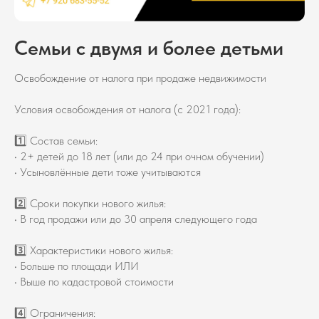
Семьи с двумя и более детьми
Освобождение от налога при продаже недвижимости
Условия освобождения от налога (с 2021 года):
1️⃣ Состав семьи:
• 2+ детей до 18 лет (или до 24 при очном обучении)
• Усыновлённые дети тоже учитываются
2️⃣ Сроки покупки нового жилья:
• В год продажи или до 30 апреля следующего года
3️⃣ Характеристики нового жилья:
• Больше по площади ИЛИ
• Выше по кадастровой стоимости
4️⃣ Ограничения: