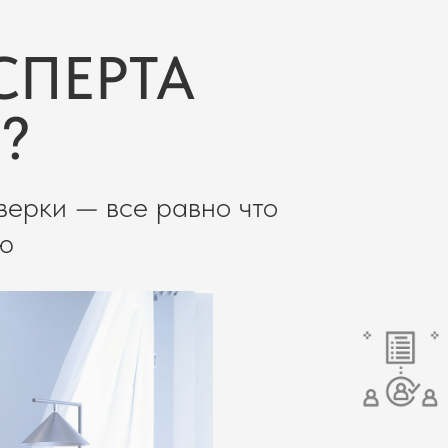
СПЕРТА
?
верки — все равно что
ую