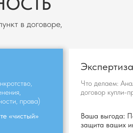
НОСТЬ
ункт в договоре,
Экспертиза
нкротство,
Что делаем: Ана
енения,
договор купли-п
ности, права)
ете «чистый»
Ваша выгода: П
защита ваших и