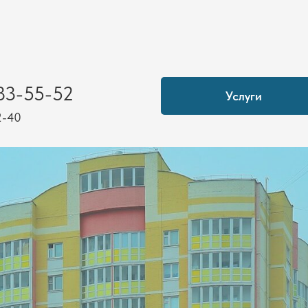
83-55-52
Услуги
2-40