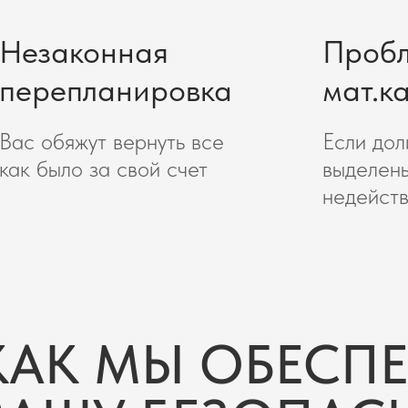
Незаконная
Пробл
перепланировка
мат.к
Вас обяжут вернуть все
Если дол
как было за свой счет
выделен
недейств
КАК МЫ ОБЕСП