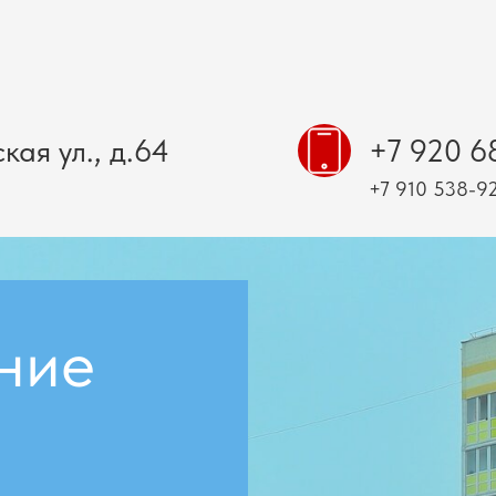
кая ул., д.64
+7 920 6
+7 910 538-9
ние