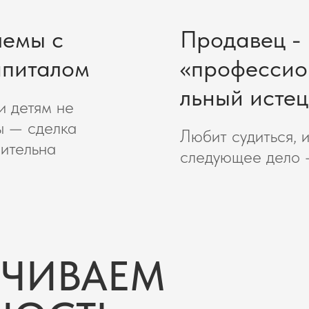
емы с
Продавец -
апиталом
«профессио
льный истец
и детям не
ы — сделка
Любит судиться, 
ительна
следующее дело 
ЕЧИВАЕМ