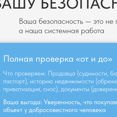
ВАШУ БЕЗОПАС
Ваша безопасность — это не п
а наша системная работа
Полная проверка «от и до»
Что проверяем: Продавца (судимости, ба
паспорт), историю недвижимости (обрем
приватизация, снос), документы (доверен
Ваша выгода: Уверенность, что покупа
объект у добросовестного человека