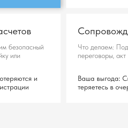
асчетов
Сопровожд
им безопасный
Что делаем: Под
йку или
переговоры, акт
потеряются и
Ваша выгода: С
гистрации
теряетесь в оч