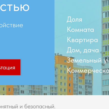
стью
Доля
ойствие
Комната
Квартира
Дом, дача
Земельный у
ьтация
Коммерческа
нятный и безопасный.